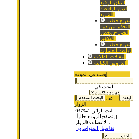
البيان الرفيع
لدين الرافضة
الشنيع
تفريغ خطب
التحذير من دين
الخوارج وخطر
التكفير
تفريغ خطب
تهافت العلمانية
مقالات الطلاب
الدروس الكتابية
إبحث في الموقع
البحث في
عدد
الزوار
انت الزائر :
637941
[يتصفح الموقع حالياً [
الزوار :
الاعضاء :
0
تفاصيل المتواجدون