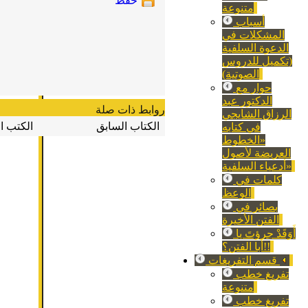
حفظ
متنوعة
أسباب
المشكلات في
الدعوة السلفية
(تكميل للدروس
الصوتية)
حوار مع
الدكتور عبد
روابط ذات صلة
الرزاق الشايجي
الكتاب السابق
الكتب ا
في كتابه
«الخطوط
العريضة لأصول
أدعياء السلفية»
كلمات في
الوعظ
بصائر في
الفتن الأخيرة
أَوَقَدْ جرؤتَ يا
أبا الفتن؟!!
قسم التفريغات
تفريغ خطب
متنوعة
تفريغ خطب