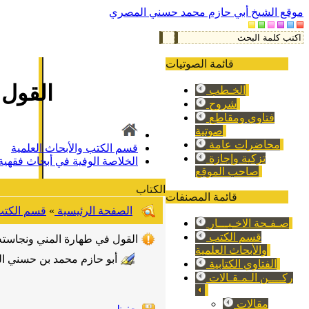
موقع الشيخ أبي حازم محمد حسني المصري
قائمة الصوتيات
القول 
الخـطب
شروح
فتاوي ومقاطع
صوتية
محاضرات عامة
قسم الكتب والأبحاث العلمية
تزكية وإجازة
الخلاصة الوفية في أبحاث فقهية 
صاحب الموقع
الكتاب
قائمة المصنفات
الصفحة الرئيسية
»
قسم الكتب 
صـفـحة الاخـبـــار
قسم الكتب
القول في طهارة المني ونجاسته
والأبحاث العلمية
أبو حازم محمد بن حسني ا
الفتاوي الكتابية
ركــــن الـمـقـالات
مقالات