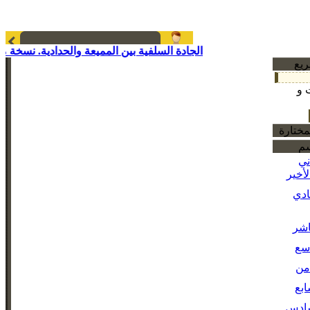
الجادة السلفية بين المميعة والحدادية. نسخة مخ
ريع
 و
مختارة
سم
ني
أخير
ادي
اشر
سع
من
بع
سادس