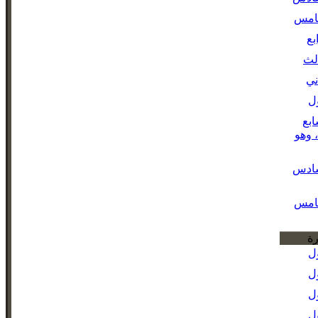
خامس
بع
لث
ني
ل
بع
 وهو
سادس
خامس
رة
ل
ل
ل
ل