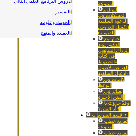
دروس البرنامج العلمي الثاني
متنوعة
أسباب
التفسير
المشكلات في
الدعوة السلفية
الحديث وعلومه
(تكميل للدروس
الصوتية)
العقيدة والمنهج
حوار مع
الدكتور عبد
الرزاق الشايجي
في كتابه
«الخطوط
العريضة لأصول
أدعياء السلفية»
كلمات في
الوعظ
بصائر في
الفتن الأخيرة
أَوَقَدْ جرؤتَ يا
أبا الفتن؟!!
قسم التفريغات
تفريغ خطب
متنوعة
تفريغ خطب