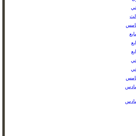
ني
لث
خامس
بع
بع
بع
ني
ني
خامس
سادس
سادس