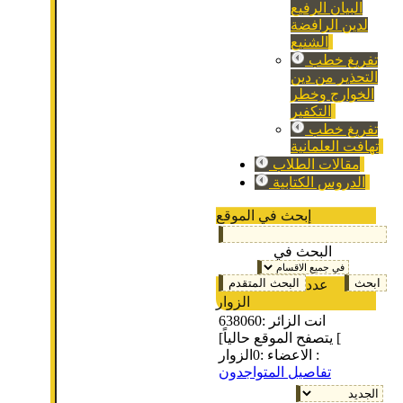
البيان الرفيع
لدين الرافضة
الشنيع
تفريغ خطب
التحذير من دين
الخوارج وخطر
التكفير
تفريغ خطب
تهافت العلمانية
مقالات الطلاب
الدروس الكتابية
إبحث في الموقع
البحث في
عدد
الزوار
انت الزائر :
638060
[يتصفح الموقع حالياً [
الزوار :
الاعضاء :
0
تفاصيل المتواجدون