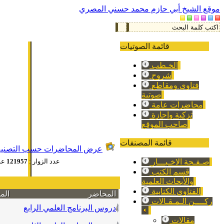
موقع الشيخ أبي حازم محمد حسني المصري
قائمة الصوتيات
الخـطب
شروح
فتاوي ومقاطع
صوتية
محاضرات عامة
تزكية وإجازة
صاحب الموقع
قائمة المصنفات
عرض المحاضرات حسب التصني
عدد الزوار :
121957
عد
صـفـحة الاخـبـــار
قسم الكتب
والأبحاث العلمية
الفتاوي الكتابية
المحاضر
الم
ركــــن الـمـقـالات
دروس البرنامج العلمي الرابع
مقالات