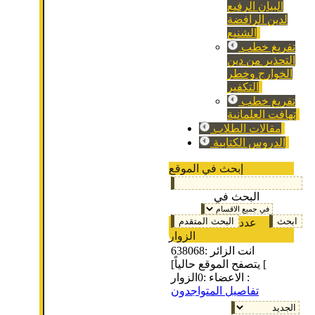
البيان الرفيع
لدين الرافضة
الشنيع
تفريغ خطب
التحذير من دين
الخوارج وخطر
التكفير
تفريغ خطب
تهافت العلمانية
مقالات الطلاب
الدروس الكتابية
إبحث في الموقع
البحث في
عدد
الزوار
انت الزائر :
638068
[يتصفح الموقع حالياً [
الزوار :
الاعضاء :
0
تفاصيل المتواجدون