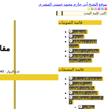
موقع الشيخ أبي حازم محمد حسني المصري
قائمة الصوتيات
الخـطب
شروح
فتاوي ومقاطع
صوتية
مقا
محاضرات عامة
تزكية وإجازة
صاحب الموقع
قائمة المصنفات
عدد الزوار :
045
صـفـحة الاخـبـــار
قسم الكتب
والأبحاث العلمية
الفتاوي الكتابية
ركــــن الـمـقـالات
مقالات