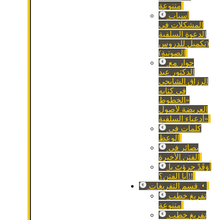
متنوعة
أسباب
المشكلات في
الدعوة السلفية
(تكميل للدروس
الصوتية)
حوار مع
الدكتور عبد
الرزاق الشايجي
في كتابه
«الخطوط
العريضة لأصول
أدعياء السلفية»
كلمات في
الوعظ
بصائر في
الفتن الأخيرة
أَوَقَدْ جرؤتَ يا
أبا الفتن؟!!
قسم التفريغات
تفريغ خطب
متنوعة
تفريغ خطب