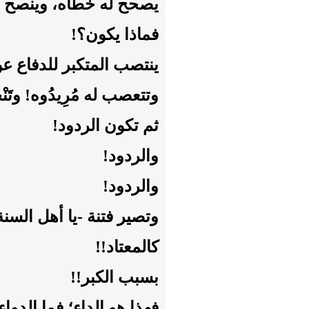
يصحح له خطأه، وينصح له
فماذا يكون؟!
ينتصب المتكبر للدفاع ع
وتتعصب له مُرِيدُوه! وتَنْجَم
ثم تكون الردود!
والردود!
والردود!
وتصير فتنة -يا أهل السنة-
كالمعتاد!!
بسبب الكبر!!
فهذا هو الداء؛ فما الدواء