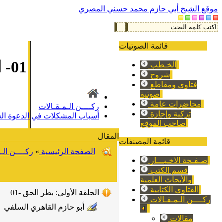
موقع الشيخ أبي حازم محمد حسني المصري
قائمة الصوتيات
01- الحلقة الأولى: بطر الحق
الخـطب
شروح
فتاوي ومقاطع
صوتية
محاضرات عامة
ركــــن الـمـقـالات
تزكية وإجازة
أسباب المشكلات في الدعوة الس
صاحب الموقع
المقال
قائمة المصنفات
الصفحة الرئيسية
»
ركــــن الـ
صـفـحة الاخـبـــار
قسم الكتب
والأبحاث العلمية
الفتاوي الكتابية
01- الحلقة الأولى: بطر الحق
ركــــن الـمـقـالات
أبو حازم القاهري السلفي
مقالات