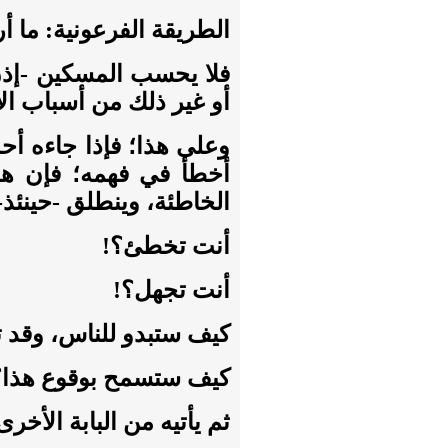
الطريقة الفرعونية: ما أر
فلا يحسب المسكين -إذن
أو غير ذلك من أسباب ال
وعلى هذا؛ فإذا جاءه أح
أخطأ في فهمه؛ فإن هذا
الخاطئة، وينطلق -حينئذ-
أنت تخطئ؟!
أنت تجهل؟!
كيف ستبدو للناس، وقد 
كيف ستسمح بوقوع هذا؟
ثم يأتيه من البابة الأخر