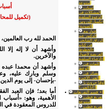
متنوعة
أسباب
أسباب
المشكلات في
(تكميل للمحا
الدعوة السلفية
(تكميل للدروس
الصوتية)
حوار مع
الدكتور عبد
الحمد لله رب العالمين، و
الرزاق الشايجي
في كتابه
وأشهد أن لا إله إلا الل
«الخطوط
العريضة لأصول
والآخرين.
أدعياء السلفية»
كلمات في
وأشهد أن محمدا عبده ور
الوعظ
وسلم وبارك عليه، وعل
بصائر في
الفتن الأخيرة
-بإحسان- إلى يوم الدين.
أَوَقَدْ جرؤتَ يا
أبا الفتن؟!!
أما بعد؛ فإن العبد ا
قسم التفريغات
الأهمية، وهو: «أسباب 
تفريغ خطب
متنوعة
للدروس المعقودة في ا
تفريغ خطب