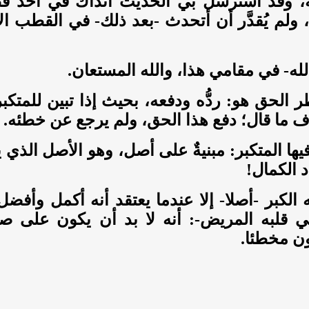
، وقد استرسل بي الحديث آنذاك في أحد قُطْ
 ولم يُقدَّر أن أتحدث -بعد ذلك- في القطب ال
لله- في مقامي هذا، والله المستعان.
ر الحق هو: ردُّه ودفعه، بحيث إذا تبين للمتكبر
ف ما قال؛ دفع هذا الحق، ولم يرجع عن خطئه.
يها المتكبر: مبنيةٌ على أصل، وهو الأصل الذي 
د الكمال!
به الكبر -أصلا- إلا عندما يعتقد أنه أكمل وأفض
 قلبه المريض-: أنه لا بد أن يكون على ص
ون مخطئا.