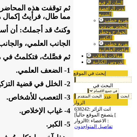
البيان الرفيع
ثم توقفت هذه المحاضرا
لدين الرافضة
الشنيع
مما طال، فرأيتُ إكمال 
تفريغ خطب
التحذير من دين
وكنتُ قد أجملتُ: أن أس
الخوارج وخطر
التكفير
الجانب العلمي، والجانب 
تفريغ خطب
تهافت العلمانية
ثم فصَّلتُ، فتكلمتُ في مو
مقالات الطلاب
الدروس الكتابية
1- الضعف العلمي.
إبحث في الموقع
2- الخلل في قضية التزكيات.
البحث في
3- التعصب للأشخاص.
عدد
الزوار
انت الزائر :
638242
4- غياب الإخلاص.
[يتصفح الموقع حالياً [
الزوار :
الاعضاء :
0
5- الكبر.
تفاصيل المتواجدون