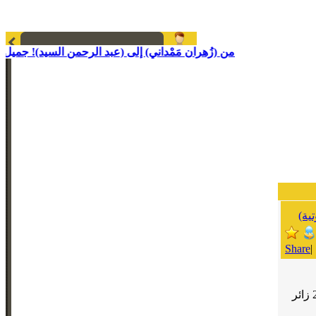
من (زُهران مَمْداني) إلى (عبد الرحمن السيد)! جميل؛ ولكن ...!
ية)
Share
|
زائر