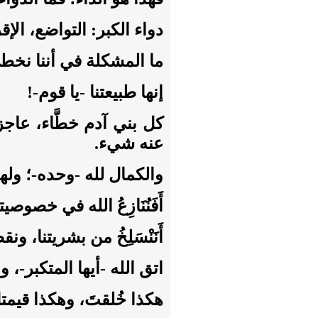
دواء الكبر: التواضع، الإ
ما المشكلة في أننا نخط
إنها طبيعتنا -يا قوم-!
كل بني آدم خطَّاء، عاج
عنه شيء.
والكمال لله -وحده-؛ ولهذ
أَفَنُنَازِعُ الله في خصوصي
أَنَنْسَلِخُ من بشريتنا، ون
اتق الله -أيها المتكبر-
هكذا خُلقتَ، وهكذا قيمتك؛