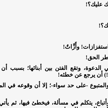
ك عليك؟!
ك؟!
زازات! وأَزَّاتٌ!
طر الحق!
لدعوة، وتقع الفتن بين أبنائها؛ بسبب أن 
) أن يرجع عن خطئه!
والمتبوع -على حد سواء-؛ إلا أن وقوعه في الم
تباع، يتكلم في مسألة، فيخطئ فيها، ثم يأتي