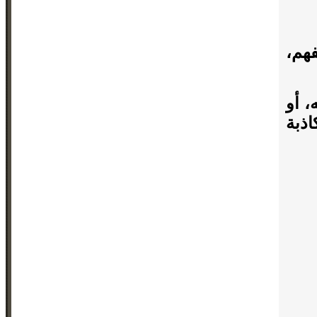
هم،
، أو
ذبة