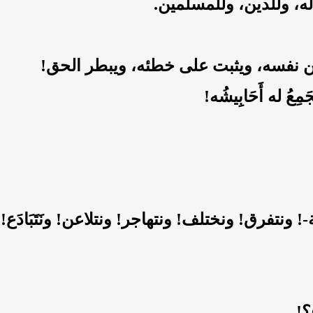
، وللدين، وللمسلمين.
ن نفسه، ويثبت على خطئه، ويبطر الحق!
ِعُ له أَحَابِيشُه!
! ونتفرق! ونختلف! ونتهاجر! ونتلاعن! ونَتَبَادَع!
؟!