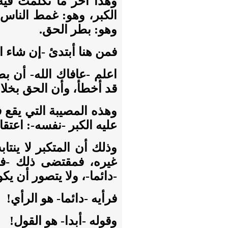
وهذا آخر ما تكلمتُ فيه
الكبر، وهو: غمط الناس،
وهو: بطر الحق.
فمن هنا أبتدئ -إن شاء ا
اعلم -عافاك الله- أن بط
قد أخطأ، وأن الحق بخلا
وهذه المصيبة التي يقع ف
عليه الكبر -نفسه-: اعتقا
وذلك أن المتكبر لا ينتا
غيره، فمقتضى ذلك -في
-دائما-، ولا يتصور أن يك
فرأيه -دائما- هو الرأي!
وقوله -أبدا- هو القول!