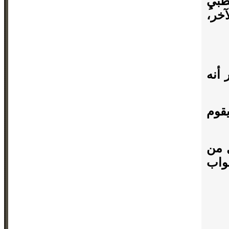
بَيِ
آخر،
 أنه
يقوم
ل من
واب