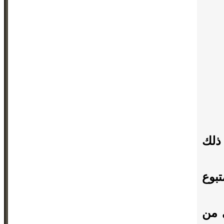
ذلك
تبوع
 من