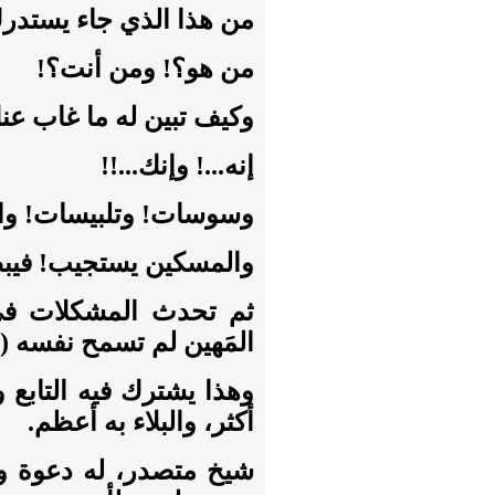
من هذا الذي جاء يستدر
من هو؟! ومن أنت؟!
وكيف تبين له ما غاب عن
إنه...! وإنك...!!
وسوسات! وتلبيسات! واستف
والمسكين يستجيب! فيب
ثم تحدث المشكلات في ا
المَهين
لم تسمح نفسه (!
وهذا يشترك فيه التابع 
أكثر، والبلاء به أعظم.
شيخ متصدر، له دعوة وأ