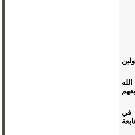
ولين
الله
عهم
 في
بعة