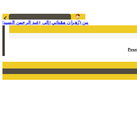
من (زُهران مَمْداني) إلى (عبد الرحمن السيد)! جم
Powe